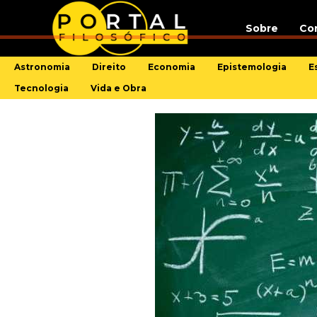
Sobre
Co
Astronomia
Direito
Economia
Epistemologia
E
Tecnologia
Vida e Obra