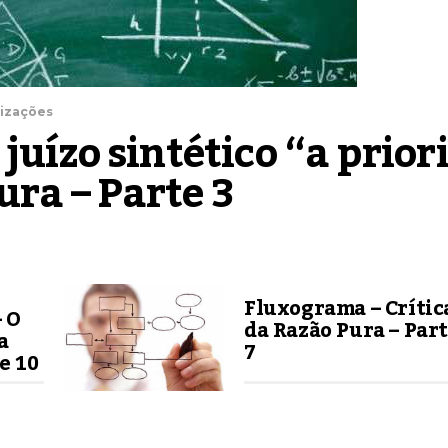
lizações
uízo sintético “a priori
ura – Parte 3
Fluxograma – Crític
 O
da Razão Pura – Par
a
7
e 10