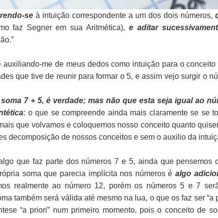
rrendo-se
à intuição correspondente a um dos dois números,
mo faz Segner em sua Aritmética),
e aditar sucessivamen
ão.”
e auxiliando-me de meus dedos como intuição para o conceito 
s que tive de reunir para formar o 5, e assim vejo surgir o n
a soma 7 + 5, é verdade; mas não que esta seja igual ao n
ntética
: o que se compreende ainda mais claramente se se 
 mais que volvamos e coloquemos nosso conceito quanto quise
 decomposição de nossos conceitos e sem o auxilio da intuiç
algo que faz parte dos números 7 e 5, ainda que pensemos 
própria soma que parecia implícita nos números é
algo adici
mos realmente ao número 12, porém os números 5 e 7 ser
a também será válida até mesmo na lua, o que os faz ser “a pr
ntese “a priori” num primeiro momento, pois o conceito de s