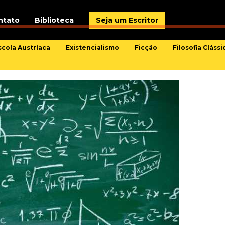
ntato
Biblioteca
Seja um Escritor
scola Austríaca
Existencialismo
Ficção
Filosofia Clássi