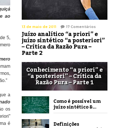
quiçá
te ao
13 de maio de 2011
17 Comentários
Juízo analítico “a priori” e
juízo sintético “a posteriori”
de 5,
– Crítica da Razão Pura –
úmero
Parte 2
úmero
tomam
Conhecimento “a priori” e
“a posteriori” – Crítica da
rmos,
Razão Pura – Parte 1
ão.”
que a
Como é possível um
onado
juízo sintético &...
ão os
iori”
Definições
oma é