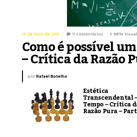
14 de maio de 2011
11 Comentários
9874 Visua
Como é possível um j
– Crítica da Razão P
por
Rafael Botelho
Estética
Transcendental –
Tempo – Crítica d
Razão Pura – Part