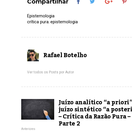
Compartilhar
Epistemologia
crítica pura
epistemologia
,
Rafael Botelho
Ver todos os Posts por Autor
Juízo analítico “a priori”
juízo sintético “a poster
– Crítica da Razão Pura –
Parte 2
Anteriores