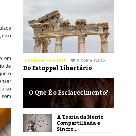
uízos
, isso
ia em
15 de janeiro de 2020
0 Comentário
Do Estoppel Libertário
pio de
que o
ensar
do só
O Que É o Esclarecimento?
, sem
A Teoria da Mente
Compartilhada e
Sincro...