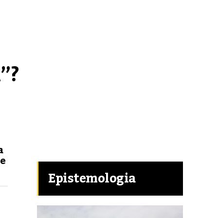
”? 
a
te
Epistemologia