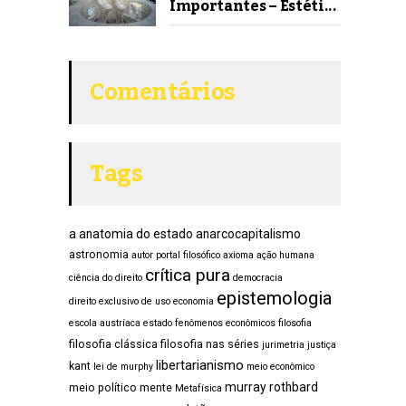
Importantes – Estéti...
Comentários
Tags
a anatomia do estado
anarcocapitalismo
astronomia
autor portal filosófico
axioma
ação humana
crítica pura
ciência do direito
democracia
epistemologia
direito exclusivo de uso
economia
escola austríaca
estado
fenômenos econômicos
filosofia
filosofia clássica
filosofia nas séries
jurimetria
justiça
libertarianismo
kant
lei de murphy
meio econômico
murray rothbard
meio político
mente
Metafísica