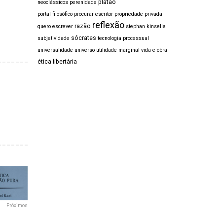
platão
neoclássicos
perenidade
portal filosófico procurar escritor
propriedade privada
reflexão
razão
quero escrever
stephan kinsella
sócrates
subjetividade
tecnologia processual
universalidade
universo
utilidade marginal
vida e obra
ética libertária
Próximos