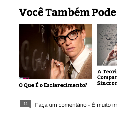
Você Também Pode
A Teor
Compar
Sincro
O Que É o Esclarecimento?
11
Faça um comentário - É muito im