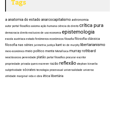
Tags
a anatomia do estado
anarcocapitalismo
astronomia
crítica pura
autor portal filosófico
axioma
ação humana
ciência do direito
epistemologia
democracia
direito exclusivo de uso
economia
filosofia clássica
escola austríaca
estado
fenômenos econômicos
filosofia
libertarianismo
filosofia nas séries
kant
jurimetria
justiça
lei de murphy
murray rothbard
meio político
mente
meio econômico
Metafísica
platão
neoclássicos
perenidade
portal filosófico procurar escritor
reflexão
razão
propriedade privada
quero escrever
stephan kinsella
sócrates
subjetividade
tecnologia processual
universalidade
universo
ética libertária
utilidade marginal
vida e obra