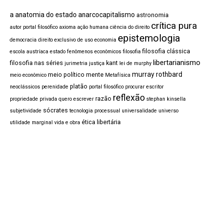
a anatomia do estado
anarcocapitalismo
astronomia
crítica pura
autor portal filosófico
axioma
ação humana
ciência do direito
epistemologia
democracia
direito exclusivo de uso
economia
filosofia clássica
escola austríaca
estado
fenômenos econômicos
filosofia
libertarianismo
filosofia nas séries
kant
jurimetria
justiça
lei de murphy
murray rothbard
meio político
mente
meio econômico
Metafísica
platão
neoclássicos
perenidade
portal filosófico procurar escritor
reflexão
razão
propriedade privada
quero escrever
stephan kinsella
sócrates
subjetividade
tecnologia processual
universalidade
universo
ética libertária
utilidade marginal
vida e obra