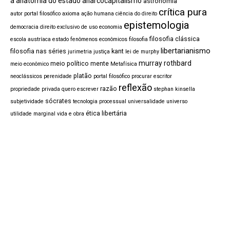
a anatomia do estado
anarcocapitalismo
astronomia
crítica pura
autor portal filosófico
axioma
ação humana
ciência do direito
epistemologia
democracia
direito exclusivo de uso
economia
filosofia clássica
escola austríaca
estado
fenômenos econômicos
filosofia
libertarianismo
filosofia nas séries
kant
jurimetria
justiça
lei de murphy
murray rothbard
meio político
mente
meio econômico
Metafísica
platão
neoclássicos
perenidade
portal filosófico procurar escritor
reflexão
razão
propriedade privada
quero escrever
stephan kinsella
sócrates
subjetividade
tecnologia processual
universalidade
universo
ética libertária
utilidade marginal
vida e obra