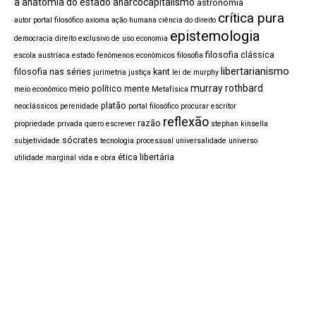
a anatomia do estado
anarcocapitalismo
astronomia
crítica pura
autor portal filosófico
axioma
ação humana
ciência do direito
epistemologia
democracia
direito exclusivo de uso
economia
filosofia clássica
escola austríaca
estado
fenômenos econômicos
filosofia
libertarianismo
filosofia nas séries
kant
jurimetria
justiça
lei de murphy
murray rothbard
meio político
mente
meio econômico
Metafísica
platão
neoclássicos
perenidade
portal filosófico procurar escritor
reflexão
razão
propriedade privada
quero escrever
stephan kinsella
sócrates
subjetividade
tecnologia processual
universalidade
universo
ética libertária
utilidade marginal
vida e obra