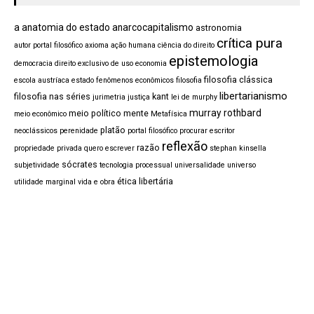
a anatomia do estado
anarcocapitalismo
astronomia
crítica pura
autor portal filosófico
axioma
ação humana
ciência do direito
epistemologia
democracia
direito exclusivo de uso
economia
filosofia clássica
escola austríaca
estado
fenômenos econômicos
filosofia
libertarianismo
filosofia nas séries
kant
jurimetria
justiça
lei de murphy
murray rothbard
meio político
mente
meio econômico
Metafísica
platão
neoclássicos
perenidade
portal filosófico procurar escritor
reflexão
razão
propriedade privada
quero escrever
stephan kinsella
sócrates
subjetividade
tecnologia processual
universalidade
universo
ética libertária
utilidade marginal
vida e obra